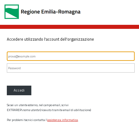
Accedere utilizzando l'account dell'organizzazione
Accedi
Se sei un utente esterno, nel campo email, scrivi
EXTRARER\
nome utente
(ricevuto tramite email di abilitazione)
Per problemi tecnici contatta l’
assistenza informatica
.