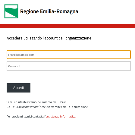
Accedere utilizzando l'account dell'organizzazione
Accedi
Se sei un utente esterno, nel campo email, scrivi
EXTRARER\
nome utente
(ricevuto tramite email di abilitazione)
Per problemi tecnici contatta l’
assistenza informatica
.