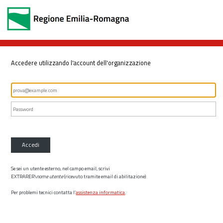
Accedere utilizzando l'account dell'organizzazione
Accedi
Se sei un utente esterno, nel campo email, scrivi
EXTRARER\
nome utente
(ricevuto tramite email di abilitazione)
Per problemi tecnici contatta l’
assistenza informatica
.