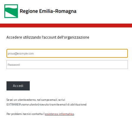
Accedere utilizzando l'account dell'organizzazione
Accedi
Se sei un utente esterno, nel campo email, scrivi
EXTRARER\
nome utente
(ricevuto tramite email di abilitazione)
Per problemi tecnici contatta l’
assistenza informatica
.