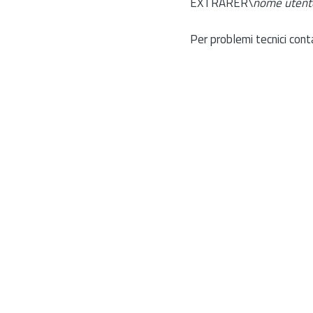
EXTRARER\
nome utent
Per problemi tecnici cont