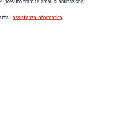
e
(ricevuto tramite email di abilitazione)
atta l’
assistenza informatica
.