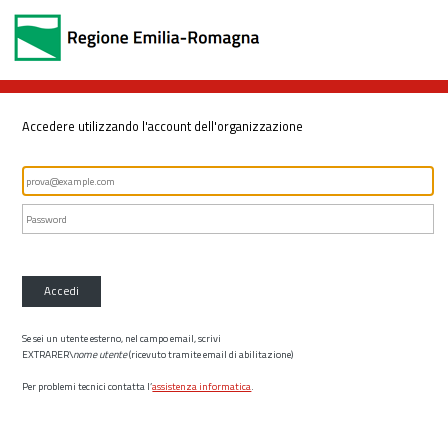
Accedere utilizzando l'account dell'organizzazione
Accedi
Se sei un utente esterno, nel campo email, scrivi
EXTRARER\
nome utente
(ricevuto tramite email di abilitazione)
Per problemi tecnici contatta l’
assistenza informatica
.