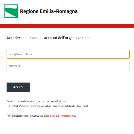
Accedere utilizzando l'account dell'organizzazione
Accedi
Se sei un utente esterno, nel campo email, scrivi
EXTRARER\
nome utente
(ricevuto tramite email di abilitazione)
Per problemi tecnici contatta l’
assistenza informatica
.