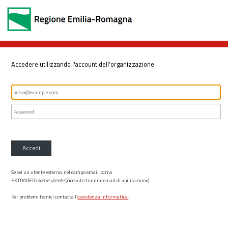
Accedere utilizzando l'account dell'organizzazione
Accedi
Se sei un utente esterno, nel campo email, scrivi
EXTRARER\
nome utente
(ricevuto tramite email di abilitazione)
Per problemi tecnici contatta l’
assistenza informatica
.