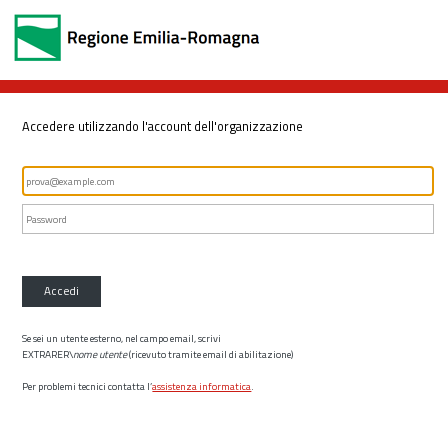
Accedere utilizzando l'account dell'organizzazione
Accedi
Se sei un utente esterno, nel campo email, scrivi
EXTRARER\
nome utente
(ricevuto tramite email di abilitazione)
Per problemi tecnici contatta l’
assistenza informatica
.