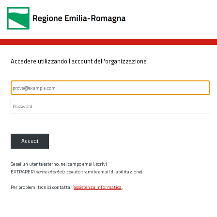
Accedere utilizzando l'account dell'organizzazione
Accedi
Se sei un utente esterno, nel campo email, scrivi
EXTRARER\
nome utente
(ricevuto tramite email di abilitazione)
Per problemi tecnici contatta l’
assistenza informatica
.