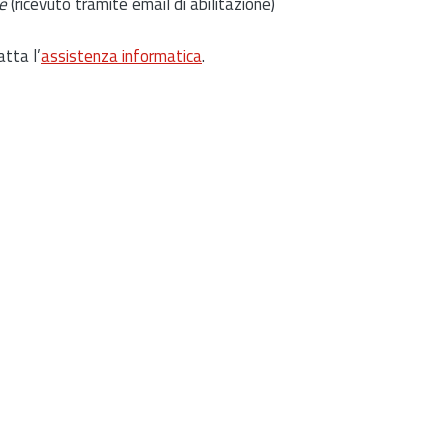
e
(ricevuto tramite email di abilitazione)
atta l’
assistenza informatica
.