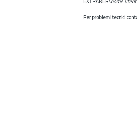
EXTRARER\
nome utent
Per problemi tecnici cont