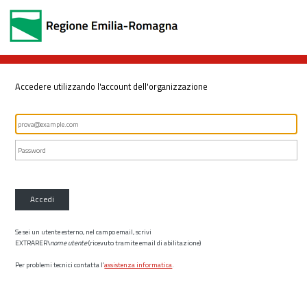
Accedere utilizzando l'account dell'organizzazione
Accedi
Se sei un utente esterno, nel campo email, scrivi
EXTRARER\
nome utente
(ricevuto tramite email di abilitazione)
Per problemi tecnici contatta l’
assistenza informatica
.