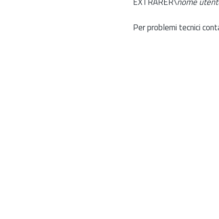
EXTRARER\
nome utent
Per problemi tecnici cont