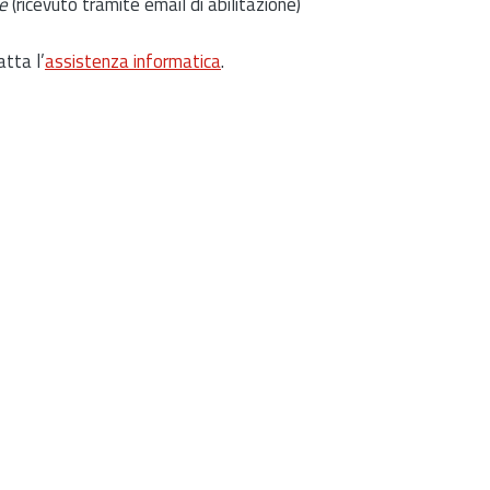
e
(ricevuto tramite email di abilitazione)
atta l’
assistenza informatica
.