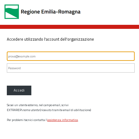
Accedere utilizzando l'account dell'organizzazione
Accedi
Se sei un utente esterno, nel campo email, scrivi
EXTRARER\
nome utente
(ricevuto tramite email di abilitazione)
Per problemi tecnici contatta l’
assistenza informatica
.