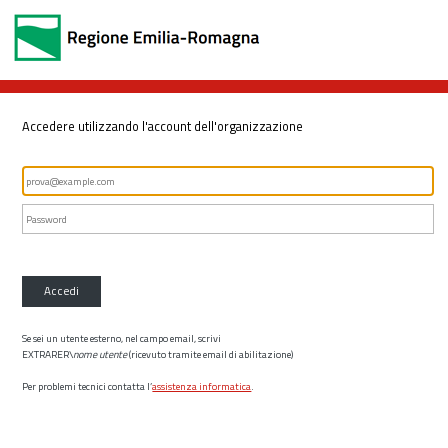
Accedere utilizzando l'account dell'organizzazione
Accedi
Se sei un utente esterno, nel campo email, scrivi
EXTRARER\
nome utente
(ricevuto tramite email di abilitazione)
Per problemi tecnici contatta l’
assistenza informatica
.