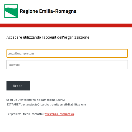
Accedere utilizzando l'account dell'organizzazione
Accedi
Se sei un utente esterno, nel campo email, scrivi
EXTRARER\
nome utente
(ricevuto tramite email di abilitazione)
Per problemi tecnici contatta l’
assistenza informatica
.