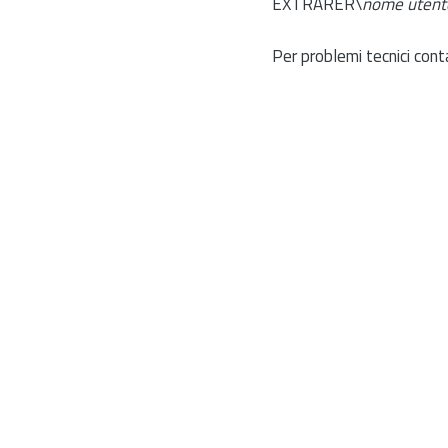
EXTRARER\
nome utent
Per problemi tecnici cont