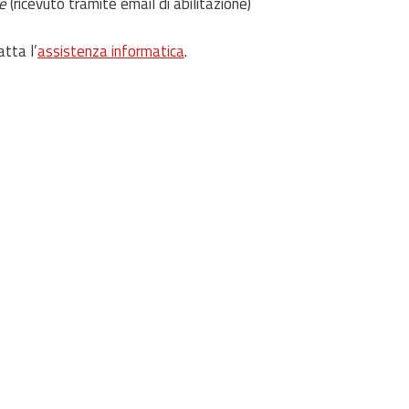
e
(ricevuto tramite email di abilitazione)
atta l’
assistenza informatica
.