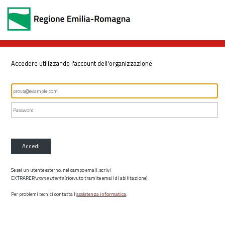
Accedere utilizzando l'account dell'organizzazione
Accedi
Se sei un utente esterno, nel campo email, scrivi
EXTRARER\
nome utente
(ricevuto tramite email di abilitazione)
Per problemi tecnici contatta l’
assistenza informatica
.