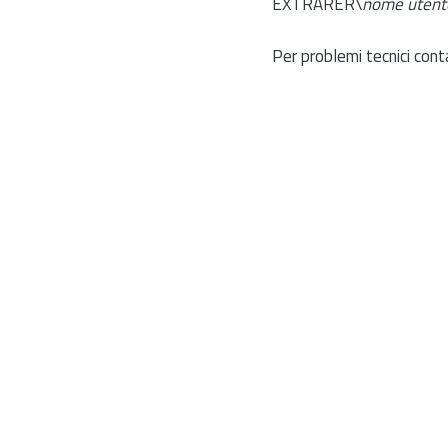
EXTRARER\
nome utent
Per problemi tecnici cont