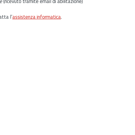
e
(ricevuto tramite email di abilitazione)
atta l’
assistenza informatica
.