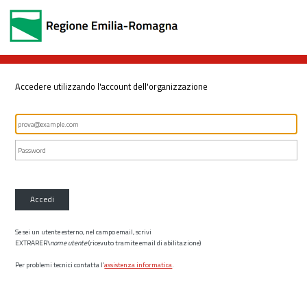
Accedere utilizzando l'account dell'organizzazione
Accedi
Se sei un utente esterno, nel campo email, scrivi
EXTRARER\
nome utente
(ricevuto tramite email di abilitazione)
Per problemi tecnici contatta l’
assistenza informatica
.