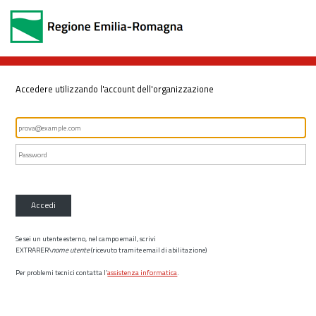
Accedere utilizzando l'account dell'organizzazione
Accedi
Se sei un utente esterno, nel campo email, scrivi
EXTRARER\
nome utente
(ricevuto tramite email di abilitazione)
Per problemi tecnici contatta l’
assistenza informatica
.