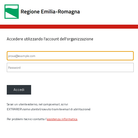
Accedere utilizzando l'account dell'organizzazione
Accedi
Se sei un utente esterno, nel campo email, scrivi
EXTRARER\
nome utente
(ricevuto tramite email di abilitazione)
Per problemi tecnici contatta l’
assistenza informatica
.