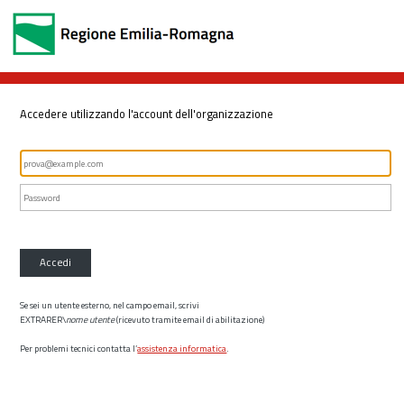
Accedere utilizzando l'account dell'organizzazione
Accedi
Se sei un utente esterno, nel campo email, scrivi
EXTRARER\
nome utente
(ricevuto tramite email di abilitazione)
Per problemi tecnici contatta l’
assistenza informatica
.