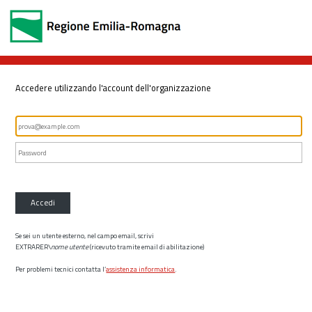
Accedere utilizzando l'account dell'organizzazione
Accedi
Se sei un utente esterno, nel campo email, scrivi
EXTRARER\
nome utente
(ricevuto tramite email di abilitazione)
Per problemi tecnici contatta l’
assistenza informatica
.