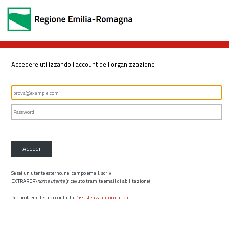
Accedere utilizzando l'account dell'organizzazione
Accedi
Se sei un utente esterno, nel campo email, scrivi
EXTRARER\
nome utente
(ricevuto tramite email di abilitazione)
Per problemi tecnici contatta l’
assistenza informatica
.