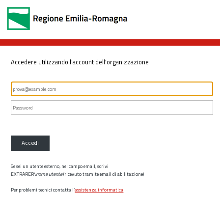
Accedere utilizzando l'account dell'organizzazione
Accedi
Se sei un utente esterno, nel campo email, scrivi
EXTRARER\
nome utente
(ricevuto tramite email di abilitazione)
Per problemi tecnici contatta l’
assistenza informatica
.