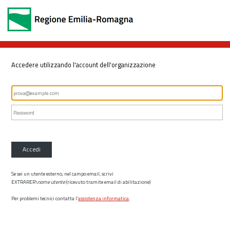
Accedere utilizzando l'account dell'organizzazione
Accedi
Se sei un utente esterno, nel campo email, scrivi
EXTRARER\
nome utente
(ricevuto tramite email di abilitazione)
Per problemi tecnici contatta l’
assistenza informatica
.