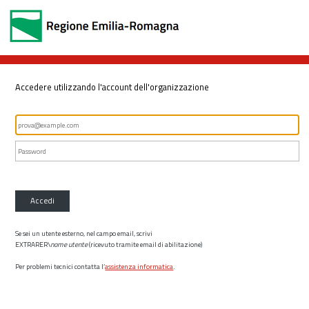
Accedere utilizzando l'account dell'organizzazione
Accedi
Se sei un utente esterno, nel campo email, scrivi
EXTRARER\
nome utente
(ricevuto tramite email di abilitazione)
Per problemi tecnici contatta l’
assistenza informatica
.