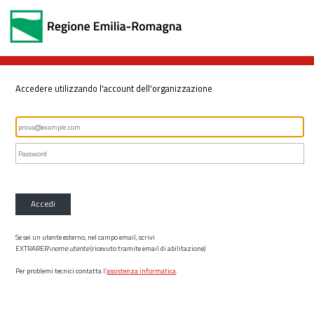
Accedere utilizzando l'account dell'organizzazione
Accedi
Se sei un utente esterno, nel campo email, scrivi
EXTRARER\
nome utente
(ricevuto tramite email di abilitazione)
Per problemi tecnici contatta l’
assistenza informatica
.