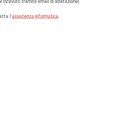
e
(ricevuto tramite email di abilitazione)
atta l’
assistenza informatica
.