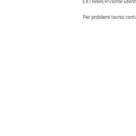
EXTRARER\
nome utent
Per problemi tecnici cont