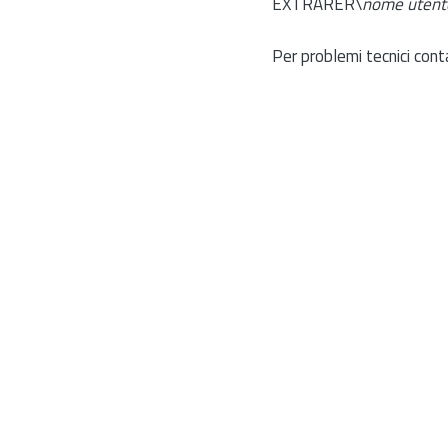
EXTRARER\
nome utent
Per problemi tecnici cont