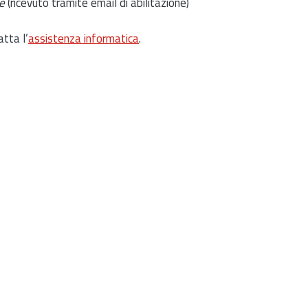
e
(ricevuto tramite email di abilitazione)
atta l’
assistenza informatica
.