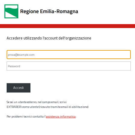
Accedere utilizzando l'account dell'organizzazione
Accedi
Se sei un utente esterno, nel campo email, scrivi
EXTRARER\
nome utente
(ricevuto tramite email di abilitazione)
Per problemi tecnici contatta l’
assistenza informatica
.