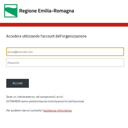
Accedere utilizzando l'account dell'organizzazione
Accedi
Se sei un utente esterno, nel campo email, scrivi
EXTRARER\
nome utente
(ricevuto tramite email di abilitazione)
Per problemi tecnici contatta l’
assistenza informatica
.