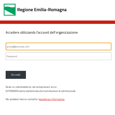
Accedere utilizzando l'account dell'organizzazione
Accedi
Se sei un utente esterno, nel campo email, scrivi
EXTRARER\
nome utente
(ricevuto tramite email di abilitazione)
Per problemi tecnici contatta l’
assistenza informatica
.