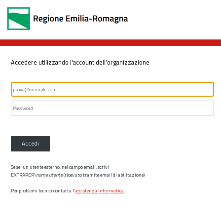
Accedere utilizzando l'account dell'organizzazione
Accedi
Se sei un utente esterno, nel campo email, scrivi
EXTRARER\
nome utente
(ricevuto tramite email di abilitazione)
Per problemi tecnici contatta l’
assistenza informatica
.