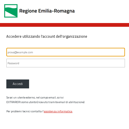
Accedere utilizzando l'account dell'organizzazione
Accedi
Se sei un utente esterno, nel campo email, scrivi
EXTRARER\
nome utente
(ricevuto tramite email di abilitazione)
Per problemi tecnici contatta l’
assistenza informatica
.