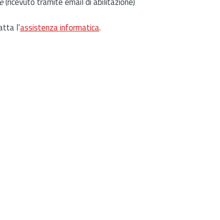
e
(ricevuto tramite email di abilitazione)
atta l’
assistenza informatica
.