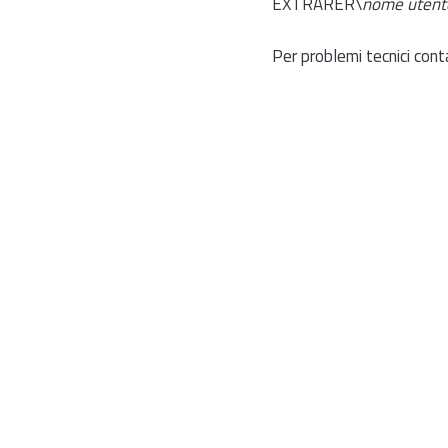
EXTRARER\
nome utent
Per problemi tecnici cont