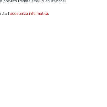
e
(ricevuto tramite email di abilitazione)
atta l’
assistenza informatica
.