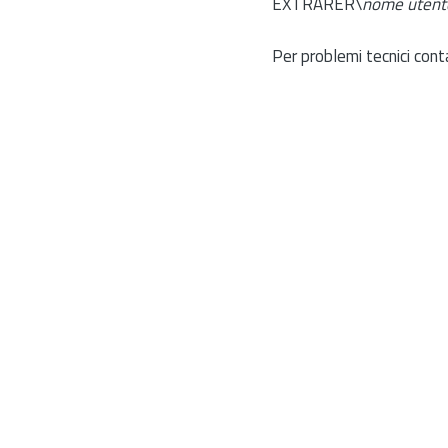
EXTRARER\
nome utent
Per problemi tecnici cont