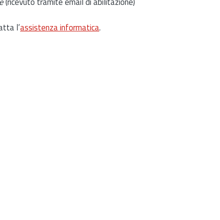
e
(ricevuto tramite email di abilitazione)
atta l’
assistenza informatica
.