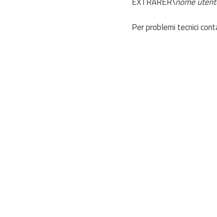
EXTRARER\
nome utent
Per problemi tecnici cont