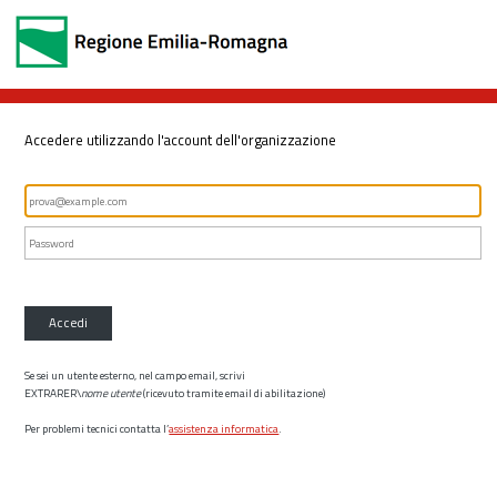
Accedere utilizzando l'account dell'organizzazione
Accedi
Se sei un utente esterno, nel campo email, scrivi
EXTRARER\
nome utente
(ricevuto tramite email di abilitazione)
Per problemi tecnici contatta l’
assistenza informatica
.