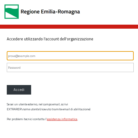
Accedere utilizzando l'account dell'organizzazione
Accedi
Se sei un utente esterno, nel campo email, scrivi
EXTRARER\
nome utente
(ricevuto tramite email di abilitazione)
Per problemi tecnici contatta l’
assistenza informatica
.