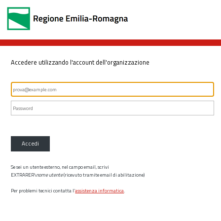
Accedere utilizzando l'account dell'organizzazione
Accedi
Se sei un utente esterno, nel campo email, scrivi
EXTRARER\
nome utente
(ricevuto tramite email di abilitazione)
Per problemi tecnici contatta l’
assistenza informatica
.