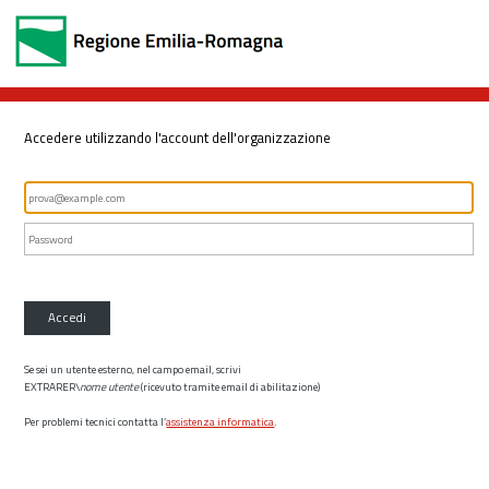
Accedere utilizzando l'account dell'organizzazione
Accedi
Se sei un utente esterno, nel campo email, scrivi
EXTRARER\
nome utente
(ricevuto tramite email di abilitazione)
Per problemi tecnici contatta l’
assistenza informatica
.