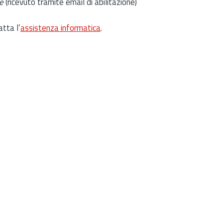
e
(ricevuto tramite email di abilitazione)
atta l’
assistenza informatica
.