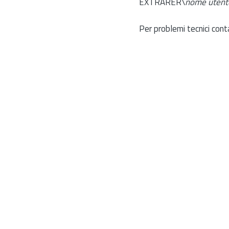
EXTRARER\
nome utent
Per problemi tecnici cont