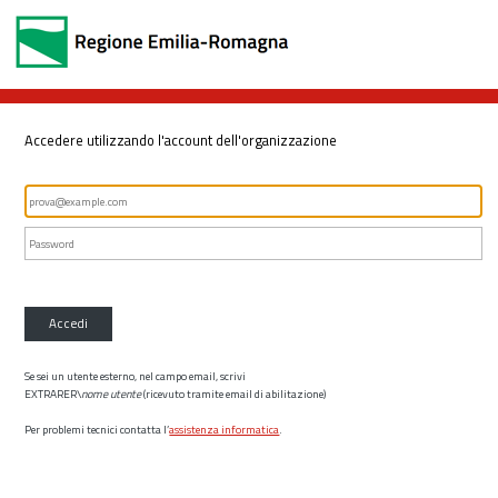
Accedere utilizzando l'account dell'organizzazione
Accedi
Se sei un utente esterno, nel campo email, scrivi
EXTRARER\
nome utente
(ricevuto tramite email di abilitazione)
Per problemi tecnici contatta l’
assistenza informatica
.