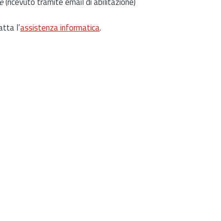
e
(ricevuto tramite email di abilitazione)
atta l’
assistenza informatica
.