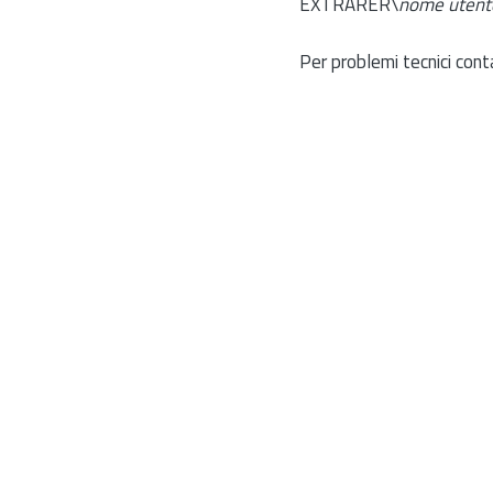
EXTRARER\
nome utent
Per problemi tecnici cont