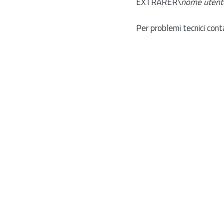
EXTRARER\
nome utent
Per problemi tecnici cont