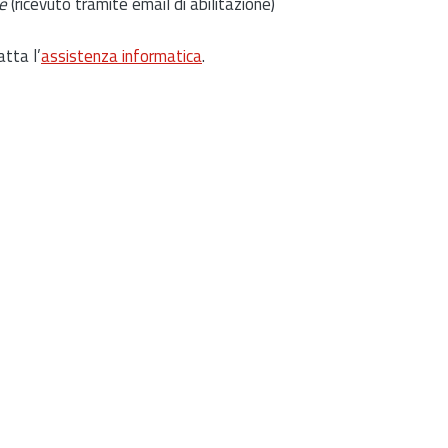
e
(ricevuto tramite email di abilitazione)
atta l’
assistenza informatica
.