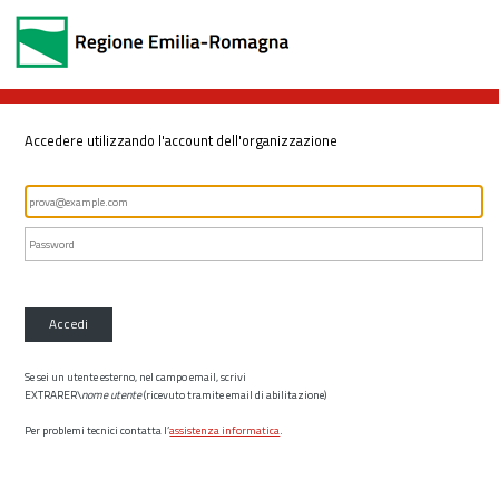
Accedere utilizzando l'account dell'organizzazione
Accedi
Se sei un utente esterno, nel campo email, scrivi
EXTRARER\
nome utente
(ricevuto tramite email di abilitazione)
Per problemi tecnici contatta l’
assistenza informatica
.