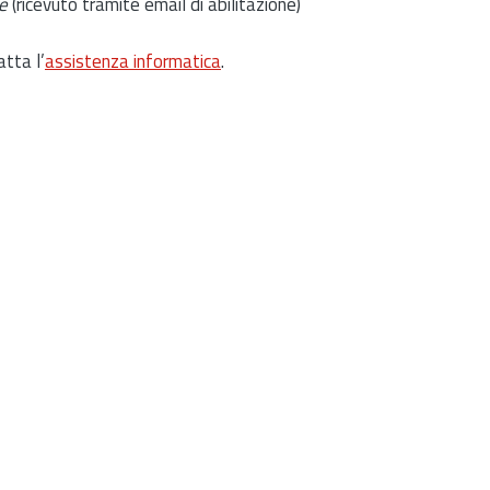
e
(ricevuto tramite email di abilitazione)
atta l’
assistenza informatica
.