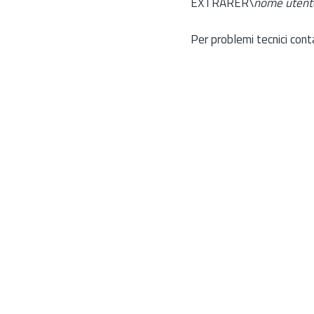
EXTRARER\
nome utent
Per problemi tecnici cont