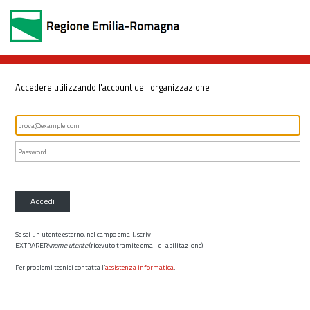
Accedere utilizzando l'account dell'organizzazione
Accedi
Se sei un utente esterno, nel campo email, scrivi
EXTRARER\
nome utente
(ricevuto tramite email di abilitazione)
Per problemi tecnici contatta l’
assistenza informatica
.